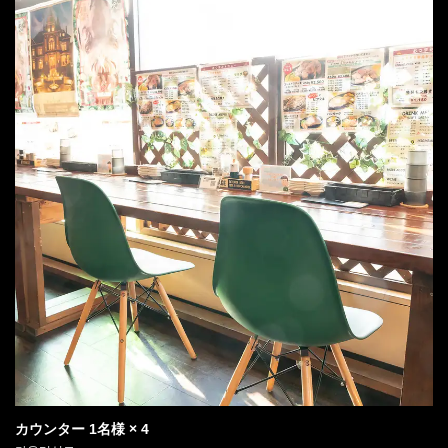
閉じる
カウンター
1名様
× 4