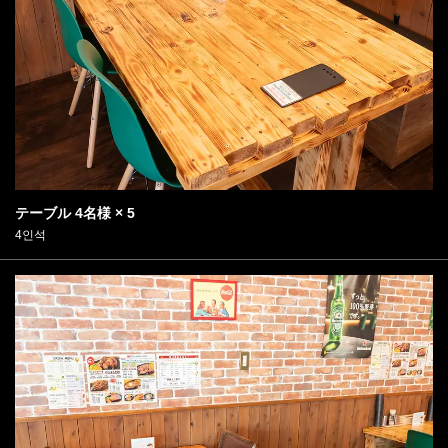
テーブル
4名様
× 5
4인석