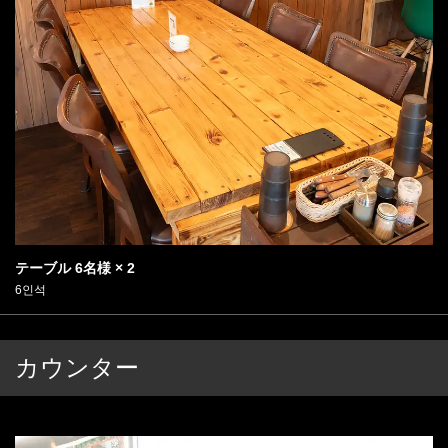
テーブル
6名様
× 2
6인석
この店舗情報をシェアする
좌석 | GOLDSTEAK(ゴールドステーキ) 厚木店
カウンター
神奈川県厚木市愛甲西３-18-11
https://goldsteak.owst.jp/seats
お店情報をコピー