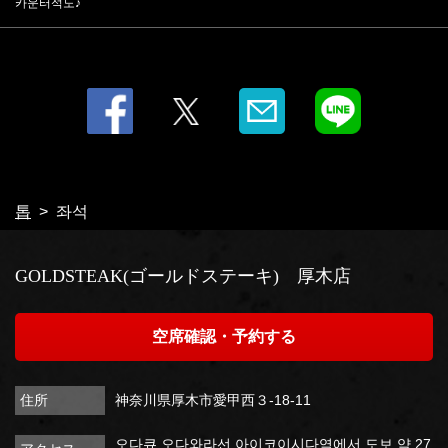
카운터석도♪
톱
좌석
GOLDSTEAK(ゴールドステーキ) 厚木店
空席確認・予約する
住所
神奈川県厚木市愛甲西３-18-11
오다큐 오다와라선 아이코이시다역에서 도보 약 27