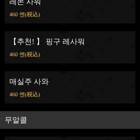
레몬 사워
460 엔
(税込)
【추천! 】 핑구 레사워
460 엔
(税込)
매실주 사와
460 엔
(税込)
この店舗情報をシェアする
무알콜
음료 | GOLDSTEAK(ゴールドステーキ) 厚木店
神奈川県厚木市愛甲西３-18-11