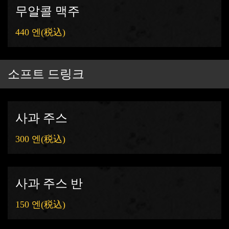
무알콜 맥주
https://goldsteak.owst.jp/drinks
440 엔
(税込)
お店情報をコピー
소프트 드링크
閉じる
사과 주스
300 엔
(税込)
사과 주스 반
150 엔
(税込)