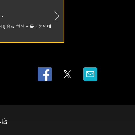
다
!] 음료 한잔 선물 ♪ 본인에
木店