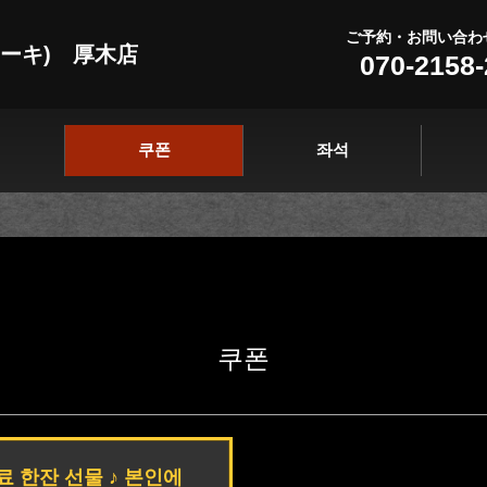
ご予約・お問い合わ
テーキ) 厚木店
070-2158
쿠폰
좌석
쿠폰
료 한잔 선물 ♪ 본인에