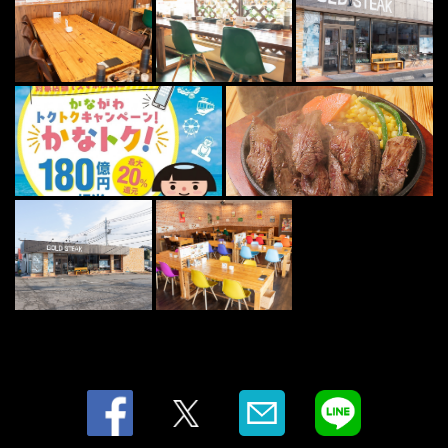
この店舗情報をシェアする
사진 | GOLDSTEAK(ゴールドステーキ) 厚木店
神奈川県厚木市愛甲西３-18-11
https://goldsteak.owst.jp/gallery
お店情報をコピー
閉じる