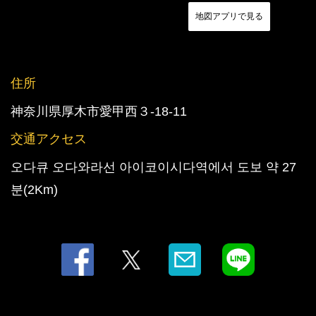
地図アプリで見る
住所
神奈川県厚木市愛甲西３-18-11
交通アクセス
この店舗情報をシェアする
오다큐 오다와라선 아이코이시다역에서 도보 약 27
지도 | GOLDSTEAK(ゴールドステーキ) 厚木店
분(2Km)
神奈川県厚木市愛甲西３-18-11
https://goldsteak.owst.jp/map
お店情報をコピー