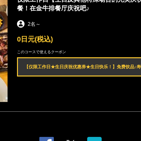
餐！在金牛排餐厅庆祝吧♪
2名
～
0日元
(税込)
このコースで使えるクーポン
【仅限工作日★生日庆祝优惠券★生日快乐！】免费饮品♪