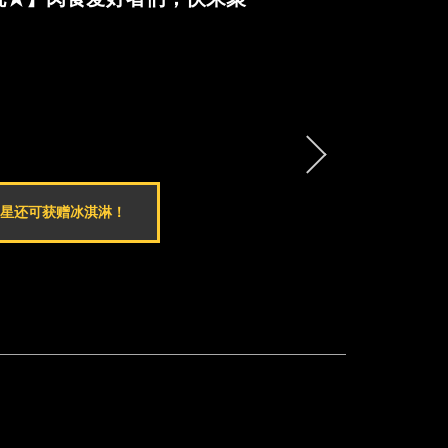
寿星还可获赠冰淇淋！