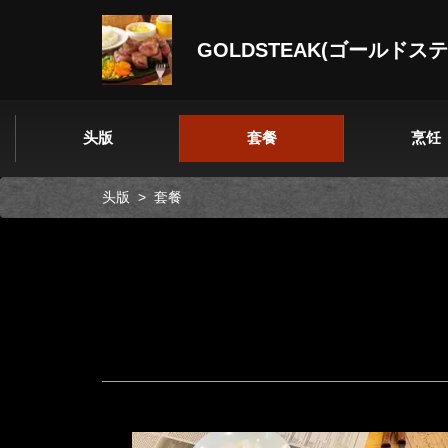
GOLDSTEAK(ゴールドス
头版
套餐
烹饪
头版
套餐