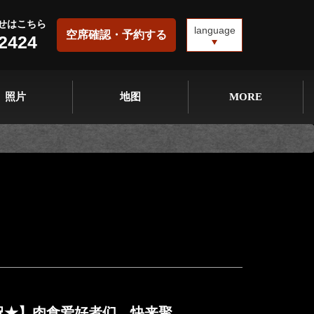
せはこちら
language
空席確認・予約する
-2424
照片
地图
MORE
祝★】肉食爱好者们，快来聚