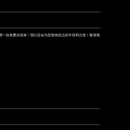
赠一份免费冰淇淋！我们还会为您装饰您点的牛排和汉堡！敬请期