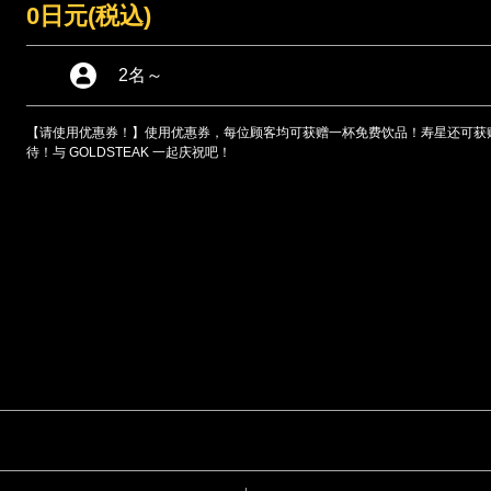
0日元
(税込)
2名
～
【请使用优惠券！】使用优惠券，每位顾客均可获赠一杯免费饮品！寿星还可获
待！与 GOLDSTEAK 一起庆祝吧！