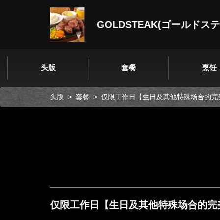
GOLDSTEAK(ゴールドス
头版
套餐
烹饪
头版
套餐
仅限工作日【生日及其他特殊场合的完
仅限工作日【生日及其他特殊场合的完