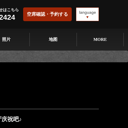
せはこちら
language
空席確認・予約する
-2424
照片
地图
MORE
庆祝吧♪