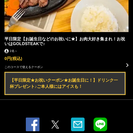
平日限定【お誕生日などのお祝いに★】お肉大好き集まれ！お祝
いはGOLDSTEAKで♪
2名
～
0円
(税込)
この店舗情報をシェアする
このコースで使えるクーポン
コース | GOLDSTEAK(ゴールドステーキ) 厚木店
【平日限定★お祝いクーポン★お誕生日に！】ドリンク一
杯プレゼント♪ご本人様にはアイスも！
神奈川県厚木市愛甲西３-18-11
https://goldsteak.owst.jp/courses
お店情報をコピー