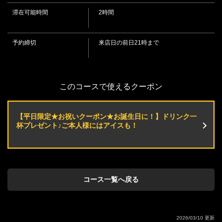
滞在可能時間
2時間
この店舗情報をシェアする
予約締切
来店日の前日21時まで
平日限定【お誕生日などのお祝いに★】お肉大好き集ま
れ！お祝いはGOLDSTEAKで♪ | GOLDSTEAK(ゴールドス
テーキ) 厚木店
このコースで使えるクーポン
神奈川県厚木市愛甲西３-18-11
https://goldsteak.owst.jp/courses/217472529
【平日限定★お祝いクーポン★お誕生日に！】ドリンク一
杯プレゼント♪ご本人様にはアイスも！
お店情報をコピー
コース一覧へ戻る
閉じる
2026/03/10 更新